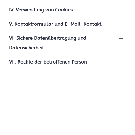
IV. Verwendung von Cookies
V. Kontaktformular und E-Mail-Kontakt
VI. Sichere Datenübertragung und
Datensicherheit
VII. Rechte der betroffenen Person
Copyright ©
SZL
gGmbH |
Impressum
|
Datenschutzerklärung
|
Kontaktübersicht
Diese Webseite nutzt Cookies zur Authentifizierung,