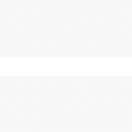
Fax: 0341/ 246 766 58
E-Mail: tagestreff[at]suchtzentrum.de
Stollberg