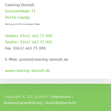
Catering Domizil
Sommerfelder 71
04316 Leipzig
(Achtung: Link führt zu Google-Maps)
Telefon: 0341/ 463 71 900
Telefon: 0341/ 463 71 901
Fax: 0341/ 463 75 999
E-Mail: post[at]catering-domizil.de
www.catering-domizil.de
Copyright ©
SZL
gGmbH |
Impressum
|
Datenschutzerklärung
|
Kontaktübersicht