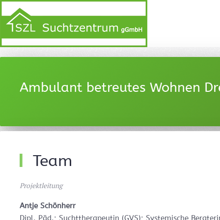
Ambulant betreutes Wohnen Dr
Team
Projektleitung
Antje Schönherr
Dipl. Päd.; Suchttherapeutin (GVS); Systemische Berater