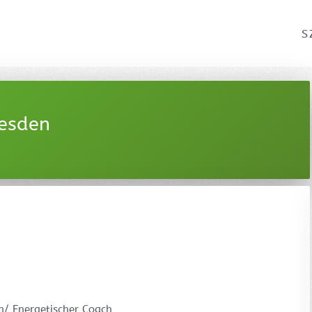
S
esden
in/ Energetischer Coach