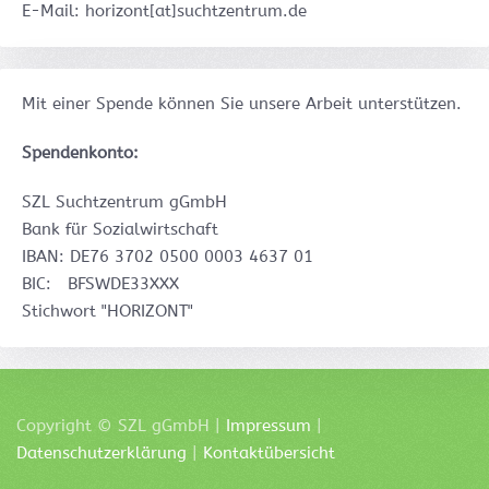
E-Mail: horizont[at]suchtzentrum.de
Mit
einer
Spende
können
Sie
unsere
Arbeit
unterstützen
.
Spendenkonto
:
SZL
Suchtzentrum
gGmbH
Bank
für
Sozialwirtschaft
IBAN: DE76 3702 0500 0003 4637 01
BIC: BFSWDE33XXX
Stichwort "HORIZONT"
Copyright ©
SZL
gGmbH |
Impressum
|
Datenschutzerklärung
|
Kontaktübersicht