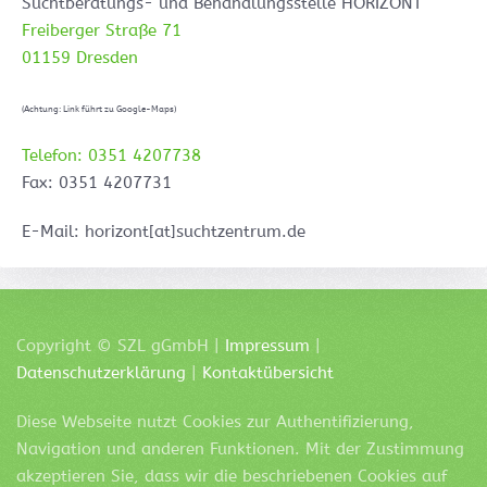
Suchtberatungs- und Behandlungsstelle HORIZONT
Freiberger Straße 71
01159 Dresden
(Achtung: Link führt zu Google-Maps)
Telefon: 0351 4207738
Fax: 0351 4207731
E-Mail: horizont[at]suchtzentrum.de
Copyright ©
SZL
gGmbH |
Impressum
|
Datenschutzerklärung
|
Kontaktübersicht
Diese Webseite nutzt Cookies zur Authentifizierung,
Navigation und anderen Funktionen. Mit der Zustimmung
akzeptieren Sie, dass wir die beschriebenen Cookies auf