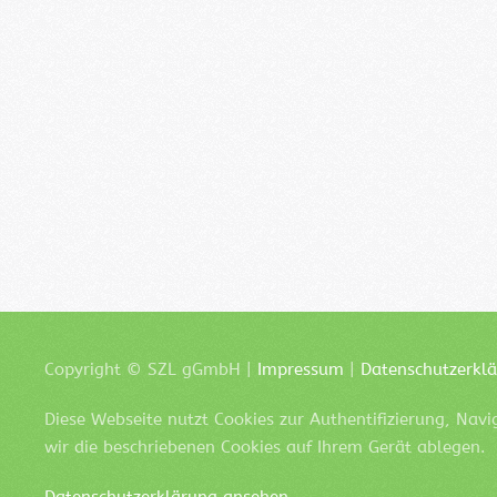
Copyright ©
SZL
gGmbH |
Impressum
|
Datenschutzerkl
Diese Webseite nutzt Cookies zur Authentifizierung, Nav
wir die beschriebenen Cookies auf Ihrem Gerät ablegen.